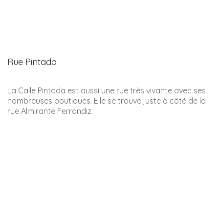
Ingenio azucarero de Armengol
Cette ancienne fabrique de sucre de canne se trouve
également dans la localité de Maro, qui est rattachée à
Nerja. Sa structure se distingue des autres sites. Juste