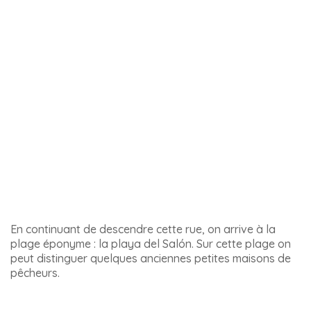
La rue Hernando de Carabeo que l’on appelle
simplement la rue Carabeo est l’un des plus charmantes
de Nerja. Elle débute juste à côté de la Plaza del Balcón
de Europa. C’est une belle rue qui est assez calme. En la
parcourant, on trouvera un autre joli balcon avec une
vue incroyable sur la mer.