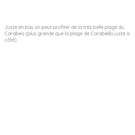
Le Parc Naturel Protégé de Maro-Cerro-Gordo
Ce parc naturel protégé est de toute beauté. Il permet
de trouver de nombreux chemins de randonnée. C’est
aussi un lieu où l’on croise fréquemment des chèvres
ibériques –
cabra montés
– sur la route et aussi sur les
falaises !