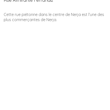
L’aqueduc de l’Aigle – Acueducto del Aguila
Cet aqueduc est de toute beauté, y compris de nuit
lorsqu’il est illuminé de bleu.
Acueducto del Aguila