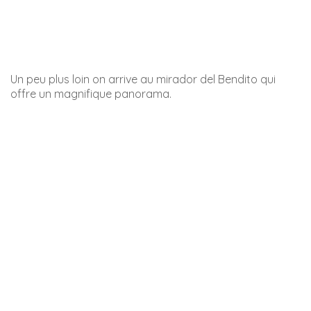
Nerja est une ville très animée dans ces rues-là en
journée, tout comme au niveau du Balcón de Europa. En
soirée, il y a une place, au nom assez insolite, qui s’anime
beaucoup : la Plaza Tutti Frutti.