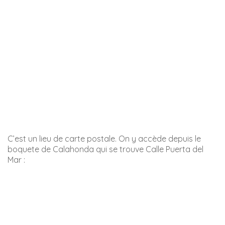
Rue del Salón et plage del Salón
Voici une de mes rues préférées de Nerja. A chaque fois
que je viens, je ne manque pas d’y passer. La Calle del
Salón est une véritable invitation au voyage et à
l’évasion.
Et dans cette rue, il y a une porte, toute simple, mais
sans doute une des plus belles portes d’entrée au
monde…