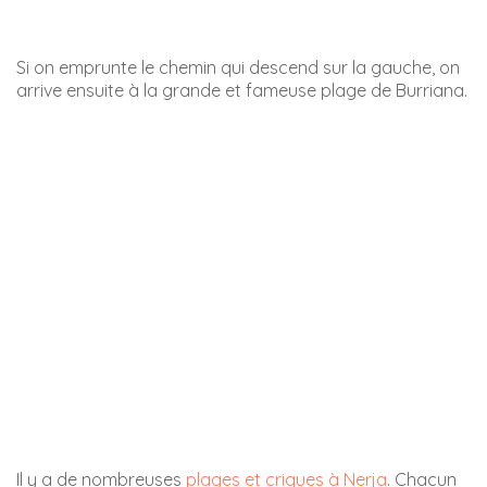
cabra montes
Dans ce parc naturel, le Mirador de Cerro-Gordo est un
lieu unique pour observer la nature, aussi bien côté mer
que côté montagne.
La tour de Vigie qui servait à surveiller les attaques des
pirates sur la Côte est par ailleurs très bien conservée.