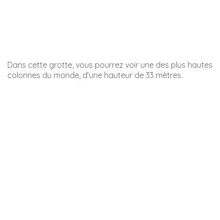
Juste en bas on peut profiter de la très belle plage du
Carabeo (plus grande que la plage de Carabeillo juste à
côté).