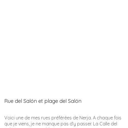
En continuant de descendre cette rue, on arrive à la
plage éponyme : la playa del Salón. Sur cette plage on
peut distinguer quelques anciennes petites maisons de
pêcheurs.
NB : la légende locale raconte que l’expulsion des juifs
habitant cette zone au XVIème siècle s’est faite depuis
cette plage. Les séfarades partant en bateau pour
l’Afrique du Nord avaient pour dernier mot : shalom.
C’est qui aurait donné le nom, après l’hispanisation
orale du mot : Salón.
La grotte de Nerja, une merveille à voir Nerja
Parmi les trésors
à visiter à Nerja
, il y a bien entendu la