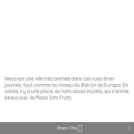
derrière, vous pourrez voir partiellement une splendide
propriété appartenant à la famille Larios.
A côté de cet
Ingenio
, il y a un café-bar qui offre une
superbe vue sur la mer depuis la terrasse.
Share This