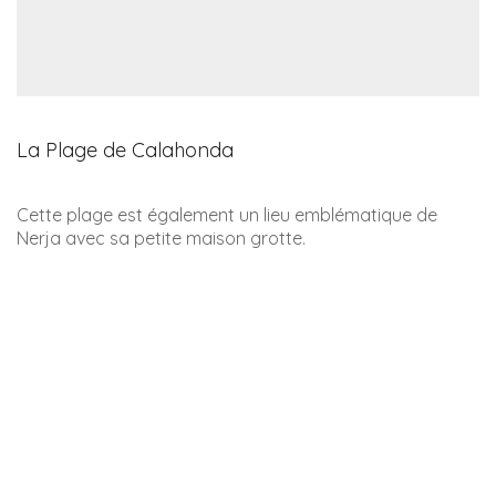
La Plage de Calahonda
Cette plage est également un lieu emblématique de
Nerja avec sa petite maison grotte.
C’est un lieu de carte postale.
On y accède depuis le
boquete de Calahonda qui se trouve Calle Puerta del
Mar :