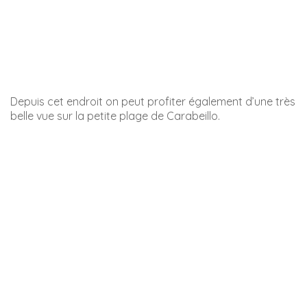
Rue Pintada
La Calle Pintada est aussi une rue très vivante avec ses
nombreuses boutiques. Elle se trouve juste à côté de la
rue Almirante Ferrandiz.