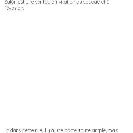
grotte de Nerja, qui s’étend sur plusieurs kilomètres de
galeries.
Dans cette grotte, vous pourrez voir une des plus hautes
colonnes du monde, d’une hauteur de 33 mètres.
Si vous le souhaitez, vous pouvez
visiter la grotte de
Nerja
. Elle est réputée être une des plus belles grottes du
monde.
Note :
Il y a quelques années ont été découvertes
des
peintures rupestres
datant du paléolithique,
réalisées par l’homme de Neandertal.
Elles ont été