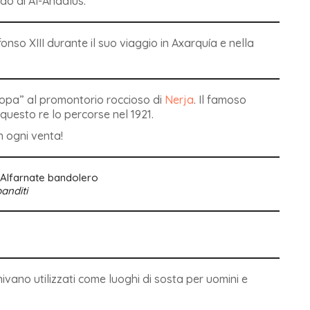
odo di Al-Andalus.
onso XIII durante il suo viaggio in Axarquía e nella
uropa” al promontorio roccioso di
Nerja
. Il famoso
questo re lo percorse nel 1921.
n ogni venta!
anditi
vano utilizzati come luoghi di sosta per uomini e