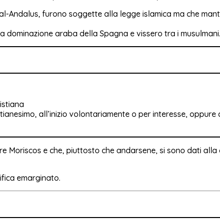
al-Andalus, furono soggette alla legge islamica ma che manten
e la dominazione araba della Spagna e vissero tra i musulmani
istiana
stianesimo, all’inizio volontariamente o per interesse, oppu
re Moriscos e che, piuttosto che andarsene, si sono dati alla c
a direttamente dall’arabo: منفي e significa emarginato.