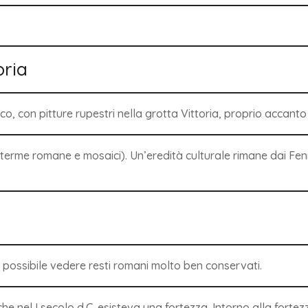
oria
co, con pitture rupestri nella grotta Vittoria, proprio accanto
(terme romane e mosaici). Un’eredità culturale rimane dai Fenic
possibile vedere resti romani molto ben conservati.
o che nel I secolo d.C. esisteva una fortezza. Intorno alla forte