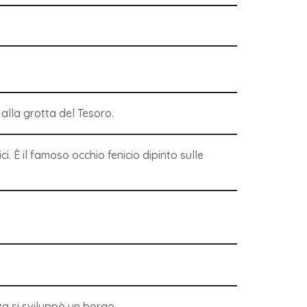
 alla grotta del Tesoro.
i. È il famoso occhio fenicio dipinto sulle
zza si sviluppò un borgo.