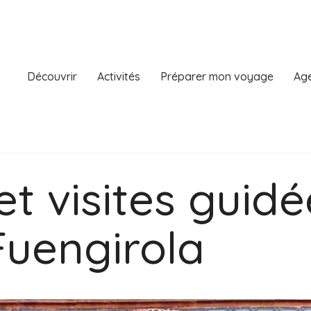
Découvrir
Activités
Préparer mon voyage
Age
et visites guid
Fuengirola