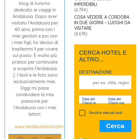
blog di turismo
IMPERDIBILI
dedicato ai viaggi in
(6.794)
Andalusia. Dopo aver
COSA VEDERE A CORDOBA
IN DUE GIORNI – LUOGHI DA
visitato l’Andalusia per
VISITARE
40 anni, prima con i
(6.678)
miei genitori e poi con
i miei figli, ho deciso di
trasferirmi lì per vivere
CERCA HOTEL E
sul posto. È molto più
ALTRO...
pratico per continuare
a scoprire l’Andalusia
DESTINAZIONE
:). I testi e le foto sono
esclusivamente miei.
Oggi mi piace
condividere la mia
Data del
Data del
passione per
Check-in
Check-out
l’Andalusia con i miei
Decidi le date più tardi
lettori.
www.andaluciamia.com