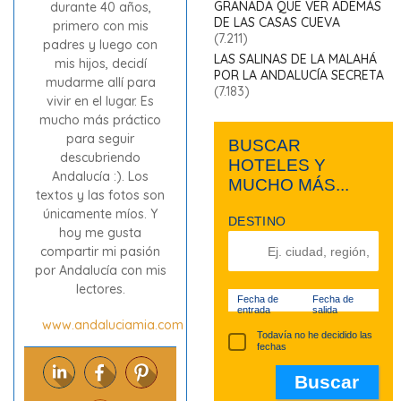
GRANADA QUE VER ADEMÁS
durante 40 años,
DE LAS CASAS CUEVA
primero con mis
(7.211)
padres y luego con
LAS SALINAS DE LA MALAHÁ
mis hijos, decidí
POR LA ANDALUCÍA SECRETA
mudarme allí para
(7.183)
vivir en el lugar. Es
mucho más práctico
para seguir
BUSCAR
descubriendo
HOTELES Y
Andalucía :). Los
MUCHO MÁS...
textos y las fotos son
únicamente míos. Y
DESTINO
hoy me gusta
compartir mi pasión
por Andalucía con mis
lectores.
Fecha de
Fecha de
entrada
salida
www.andaluciamia.com
Todavía no he decidido las
fechas