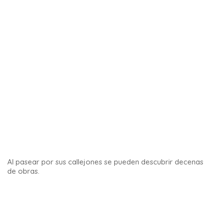
Pero Tarifa es también el punto más meridional de Europa.
Esto nos permite admirar las costas africanas, a sólo 14
kilómetros de distancia.
Por último, y esto es probablemente lo más inusual, podrás
nadar en el Mediterráneo y luego en el Océano Atlántico en