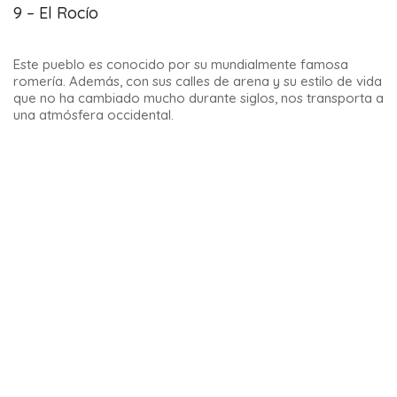
Visitar Niebla
te permite descubrir otra cara de Andalucía,
lejos de las grandes ciudades y del turismo de masas.
12- Río Tinto, el paraje natural más singular de
Andalucía
El río Tinto tiene un nombre muy apropiado porque es de
color rojo.