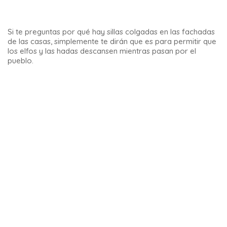
embarcaron hacia el Nuevo Mundo con Cristóbal Colón.
Partieron de los puertos de Palos de la Frontera, Cádiz y
Sevilla, con sus caballos, sus costumbres y tradiciones y sus
vestimentas.