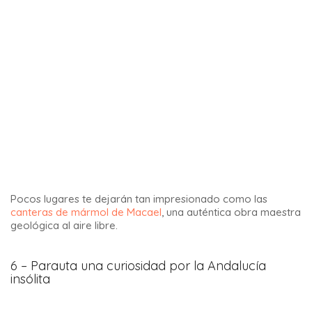
Si te gustan los pueblos singulares, te recomiendo
visitar
Genalguacil
, una joya escondida en la provincia de Málaga.
8 – Playa de Bolonia
La playa de Bolonia, cerca de Tarifa, es excepcional en más
de un sentido. Además de sus vacas que vienen a tomar el
sol cada mañana:
También podrás disfrutar de una hermosa playa, un
increíble yacimiento romano y un monumento natural, la
duna de Bolonia.