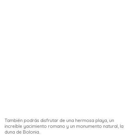
Si estás de paso por la provincia de Cádiz,
visitar Tarifa
es
una experiencia que no puedes perderte ya que este lugar
es único.
11 – Niebla
Niebla es uno de los pueblos pequeños más sorprendentes
que hay. Se accede tomando un puente que cruza el Río
Tinto (ver más abajo). Luego para ingresar al centro
histórico debemos tomar una de las 4 puertas de la muralla
de 2 km que rodea la ciudad.