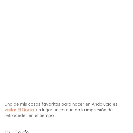
Cuando visites la provincia de Huelva quedarás maravillado
por el
Río Tinto
, un río de extraña y fascinante belleza.
13 – El Torcal
Los amantes del senderismo que viajen por Andalucía no
pueden perderse un paseo por el Parque El Torcal. Es uno
de los paisajes kársticos más bellos de Europa.