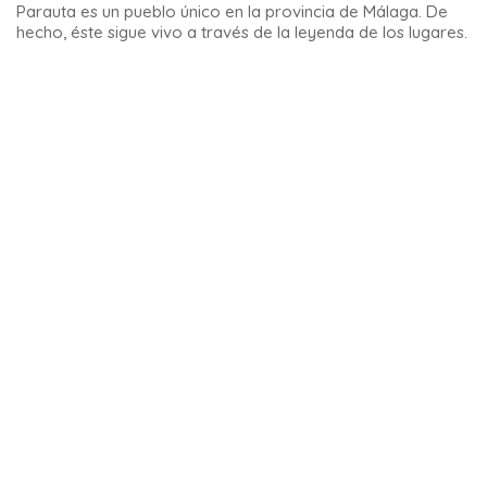
Con su duna esculpida por el viento y el tiempo, la
playa de
Bolonia
es uno de los parajes naturales más sorprendentes
de España, una visita imprescindible.
9 – El Rocío
Este pueblo es conocido por su mundialmente famosa
romería. Además, con sus calles de arena y su estilo de vida
que no ha cambiado mucho durante siglos, nos transporta a
una atmósfera occidental.
De hecho, el western americano tal como lo conocemos
tiene su fuente histórica en El Rocío. Tenemos que
remontarnos al siglo XV, cuando muchos españoles se