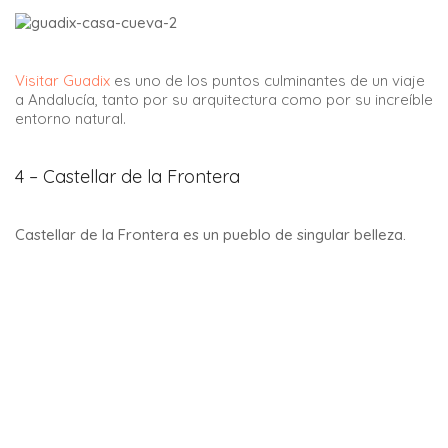
Visitar Guadix
es uno de los puntos culminantes de un viaje
a Andalucía, tanto por su arquitectura como por su increíble
entorno natural.
4 – Castellar de la Frontera
Castellar de la Frontera es un pueblo de singular belleza.
De hecho, es el único pueblo de Andalucía que se encuentra
dentro de las murallas de un Alcázar. También se le conoce
como la pequeña Carcassonne.