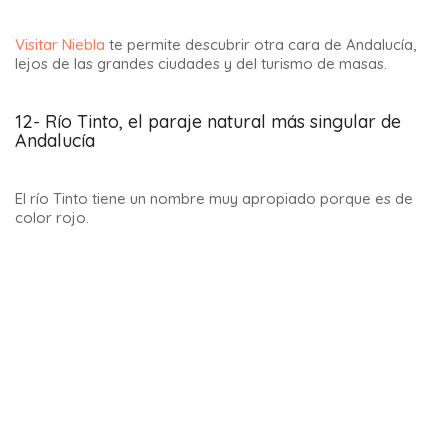
Almorzar en
Fonda Casa Pepa
es una experiencia
maravillosa 🙂.
Arte en lugares sorprendentes de Andalucía
Aquí te proponemos dos ideas de visitas culturales a
Andalucía que te sorprenderán:
Land art en Zafarraya (Granada)