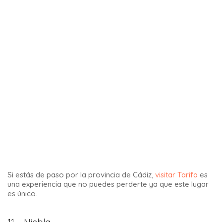
La Cueva del Tesoro de Rincón de la Victoria es
absolutamente única en Europa. Es una de las tres únicas
cuevas del mundo de origen marino. Los otros dos están en
México y Asia.
Con el tiempo, las corrientes oceánicas han excavado