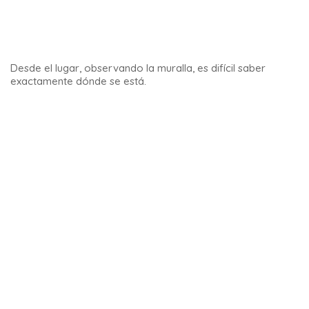
Aquí no hay carta ni menú del día, solo una selección de 2 o
3 platos según el día. Tampoco pides bebidas; Las bebidas
de la casa llegan automáticamente a la mesa.