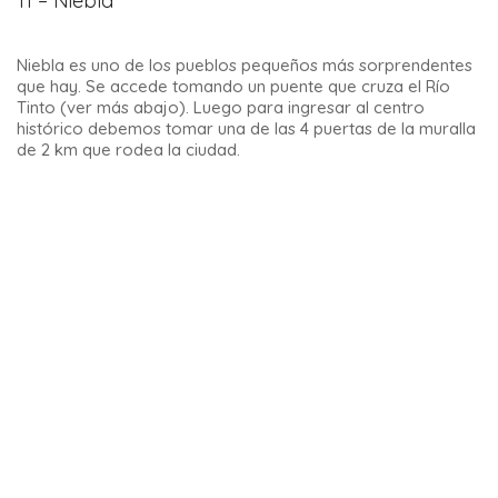
magníficas galerías. En el lugar también aprenderás las
historias y leyendas que rodean este lugar.
Durante tu escapada a Andalucía, en la provincia de Málaga,
sal a descubrir esta increíble cueva, la
Cueva del Tesoro en
Rincón de la Victoria (Málaga)
.
15 – Fonda Casa Pepa
En este restaurante es muy simple: te sentirás como si
estuvieras almorzando en casa de tus abuelos.