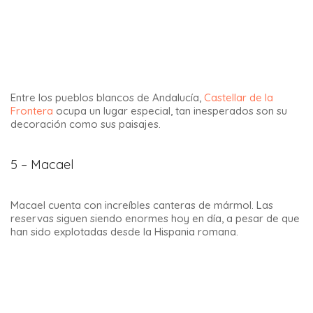
Pocos lugares te dejarán tan impresionado como las
canteras de mármol de Macael
, una auténtica obra maestra
geológica al aire libre.
6 – Parauta una curiosidad por la Andalucía
insólita
Parauta es un pueblo único en la provincia de Málaga. De
hecho, éste sigue vivo a través de la leyenda de los lugares.
Si te preguntas por qué hay sillas colgadas en las fachadas
de las casas, simplemente te dirán que es para permitir que
los elfos y las hadas descansen mientras pasan por el
pueblo.