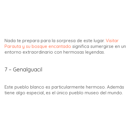
Una de mis cosas favoritas para hacer en Andalucía es
visitar El Rocío
, un lugar único que da la impresión de
retroceder en el tiempo.
10 – Tarifa
Tarifa es un pequeño pueblo con un agradable ambiente
hippie. Entre sus atractivos: su increíblemente rica historia
desde el año 711, sus magníficas playas y sus spots de
kitesurf. Es reconocida como la meca del kitesurf en
Europa.