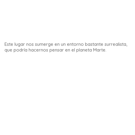
Se trata de un magnífico espacio de
land art
en Andalucía,
en la provincia de Granada. Se encuentra en Zafarraya, en
la carretera entre Alcaucín, un pueblo blanco de la Axarquía
y el precioso pueblecito de Alhama de Granada.
Son obra del pintor impresionista Jes Gamart. Para verlas
hay que dirigirse al
Área Recreativa de Las Parideras
de