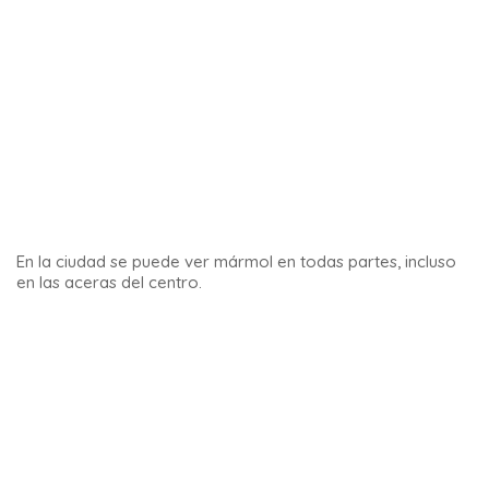
Nada te prepara para la sorpresa de este lugar.
Visitar
Parauta y su bosque encantado
significa sumergirse en un
entorno extraordinario con hermosas leyendas.
7 – Genalguacil
Este pueblo blanco es particularmente hermoso. Además
tiene algo especial, es el único pueblo museo del mundo.
Al pasear por sus callejones se pueden descubrir decenas
de obras.