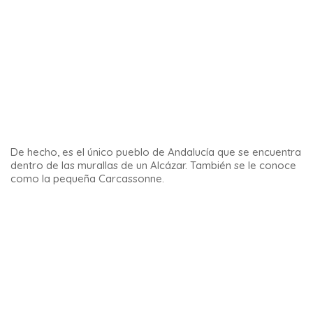
Entre los pueblos blancos de Andalucía,
Castellar de la
Frontera
ocupa un lugar especial, tan inesperados son su
decoración como sus paisajes.
5 – Macael
Macael cuenta con increíbles canteras de mármol. Las
reservas siguen siendo enormes hoy en día, a pesar de que
han sido explotadas desde la Hispania romana.
En la ciudad se puede ver mármol en todas partes, incluso
en las aceras del centro.