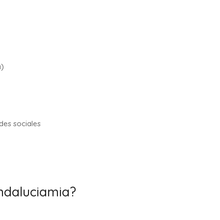
a)
des sociales
Andaluciamia?