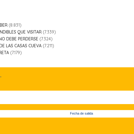
ABER
(8.831)
NDIBLES QUE VISITAR
(7.339)
 NO DEBE PERDERSE
(7.324)
E LAS CASAS CUEVA
(7.211)
RETA
(7.179)
.
Fecha de salida