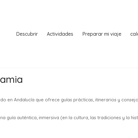
Descubrir
Actividades
Preparar mi viaje
cal
iamia
o en Andalucía que ofrece guías prácticas, itinerarios y consejos 
ía auténtica, inmersiva (en la cultura, las tradiciones y la his