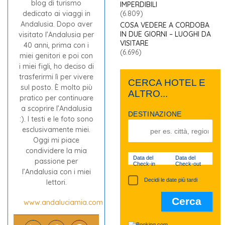
blog di turismo
IMPERDIBILI
dedicato ai viaggi in
(6.809)
Andalusia. Dopo aver
COSA VEDERE A CORDOBA
IN DUE GIORNI – LUOGHI DA
visitato l’Andalusia per
VISITARE
40 anni, prima con i
(6.696)
miei genitori e poi con
i miei figli, ho deciso di
trasferirmi lì per vivere
CERCA HOTEL E
sul posto. È molto più
ALTRO...
pratico per continuare
a scoprire l’Andalusia
DESTINAZIONE
:). I testi e le foto sono
esclusivamente miei.
Oggi mi piace
condividere la mia
Data del
Data del
passione per
Check-in
Check-out
l’Andalusia con i miei
Decidi le date più tardi
lettori.
www.andaluciamia.com