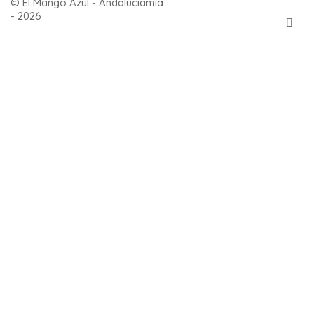
© El Mango Azul - Andaluciamia
- 2026