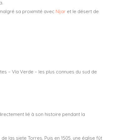
a.
é malgré sa proximité avec
Níjar
et le désert de
rtes – Vía Verde – les plus connues du sud de
directement lié à son histoire pendant la
e las siete Torres. Puis en 1505, une église fût