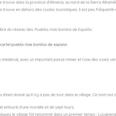
e trouve dans la province d’Almeria, au nord de la Sierra Alhamill
 se trouve en dehors des routes touristiques. Il est peu fréquent
embre du réseau des
Pueblos más bonitos de España
.
é médiéval, avec un important passé minier et l’une des voies ve
x étant donné qu’il n’y a pas de tour dans le village. Ce nom est 
it entouré d’une muraille et de sept tours.
liques le village fût renommé dans un premier temps : Lucainena d