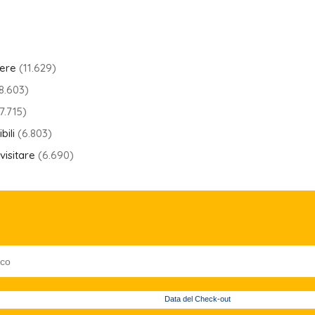
pere
(11.629)
8.603)
7.715)
bili
(6.803)
visitare
(6.690)
Data del Check-out