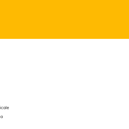
icale
ia