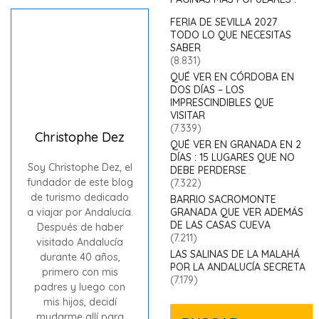
FERIA DE SEVILLA 2027
TODO LO QUE NECESITAS
SABER
(8.831)
QUÉ VER EN CÓRDOBA EN
DOS DÍAS – LOS
IMPRESCINDIBLES QUE
VISITAR
(7.339)
Christophe Dez
QUÉ VER EN GRANADA EN 2
DÍAS : 15 LUGARES QUE NO
Soy Christophe Dez, el
DEBE PERDERSE
fundador de este blog
(7.322)
de turismo dedicado
BARRIO SACROMONTE
a viajar por Andalucía.
GRANADA QUE VER ADEMÁS
DE LAS CASAS CUEVA
Después de haber
(7.211)
visitado Andalucía
LAS SALINAS DE LA MALAHÁ
durante 40 años,
POR LA ANDALUCÍA SECRETA
primero con mis
(7.179)
padres y luego con
mis hijos, decidí
mudarme allí para