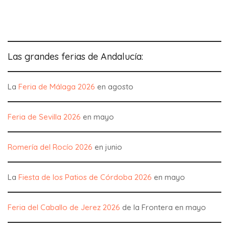
Romería del Rocío 2026
en junio
La
Fiesta de los Patios de Córdoba 2026
en mayo
Feria del Caballo de Jerez 2026
de la Frontera en mayo
La Feria de Primavera
de Antequera, en junio
La
Feria Ronda Romántica 2026
, en mayo
Descubre otros bonitos sitios de Andalucía en las páginas
del
blog sobre Andalucía
.
Este es el enlace para recibir nuestro
boletín de noticias
desde el blog de andaluciamia.com