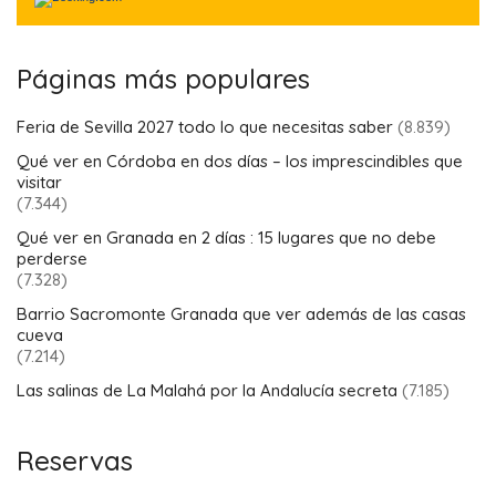
QUÉ VER EN GRANADA EN 2
DÍAS : 15 LUGARES QUE NO
Soy Christophe Dez, el
DEBE PERDERSE
fundador de este blog
(7.328)
de turismo dedicado
BARRIO SACROMONTE
a viajar por Andalucía.
GRANADA QUE VER ADEMÁS
DE LAS CASAS CUEVA
Después de haber
(7.214)
visitado Andalucía
LAS SALINAS DE LA MALAHÁ
durante 40 años,
POR LA ANDALUCÍA SECRETA
primero con mis
(7.185)
padres y luego con
mis hijos, decidí
mudarme allí para
BUSCAR
vivir en el lugar. Es
HOTELES Y
mucho más práctico
MUCHO MÁS...
para seguir
descubriendo
DESTINO
Andalucía :). Los
textos y las fotos son
únicamente míos. Y
hoy me gusta
Fecha de
Fecha de
compartir mi pasión
entrada
salida