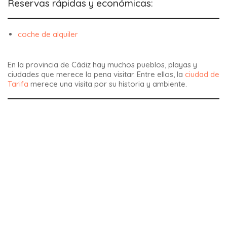
Reservas rápidas y económicas:
coche de alquiler
En la provincia de Cádiz hay muchos pueblos, playas y
ciudades que merece la pena visitar. Entre ellos, la
ciudad de
Tarifa
merece una visita por su historia y ambiente.
Las grandes ferias de Andalucía:
La
Feria de Málaga 2026
en agosto
Feria de Sevilla 2026
en mayo