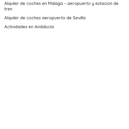
por Andalucía con mis
Todavía no he decidido las
lectores.
fechas
www.andaluciamia.com
RESERVAS :
ALQUILER DE COCHES EN
MALAGA – AEROPUERTO Y
ESTACION DE TREN
ALQUILER DE COCHES
AEROPUERTO DE SEVILLA
ACTIVIDADES EN ANDALUCÍA
ACTIVIDADES SUGERIDAS :
ENTRADAS PARA EL
CAMINITO DEL REY
SALOBREÑA – VISITA A UNA
FÁBRICA DE RON