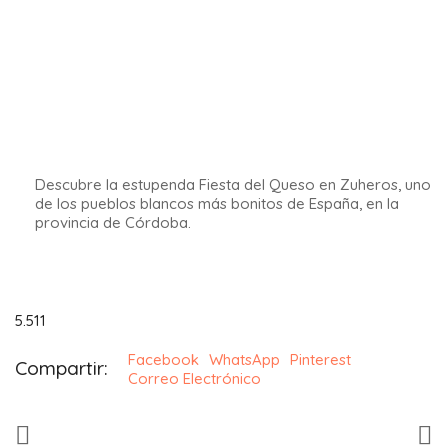
Qué ver en Granada en 2 días : 15 lugares que no debe
perderse
(7.328)
Barrio Sacromonte Granada que ver además de las casas
cueva
(7.214)
Las salinas de La Malahá por la Andalucía secreta
(7.185)
Reservas
Alquiler de coches en Malaga – aeropuerto y estacion de
tren
Alquiler de coches aeropuerto de Sevilla
Actividades en Andalucía