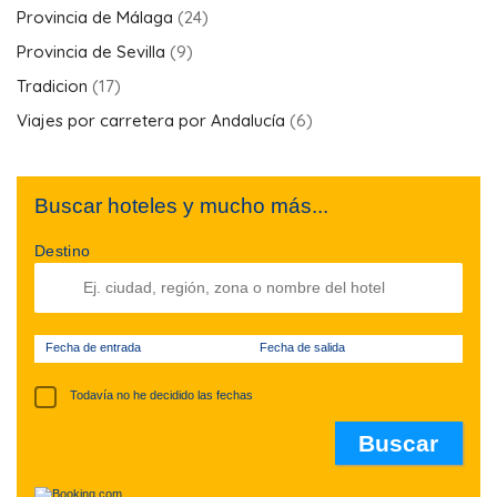
Torremolinos – paseo a caballo por la playa
8 Excursiones desde Málaga y Costa del Sol
6 ideas de retiros de bienestar en Andalucía
Vacaciones a caballo
Vacaciones de cocina
PÁGINAS MÁS POPULARES :
FERIA DE SEVILLA 2027
TODO LO QUE NECESITAS
SABER
(8.839)
QUÉ VER EN CÓRDOBA EN
DOS DÍAS – LOS
IMPRESCINDIBLES QUE
VISITAR
(7.344)
Christophe Dez