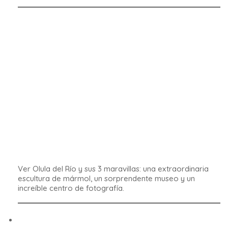
Parque Natural
(7)
Personalidades
(4)
Provincia de Almeria
(11)
Provincia de Cadiz
(16)
Provincia de Córdoba
(8)
Provincia de Granada
(21)
Provincia de Huelva
(4)
Provincia de Jaén
(3)
Provincia de Málaga
(24)
Provincia de Sevilla
(9)
Tradicion
(17)
Viajes por carretera por Andalucía
(6)
Buscar hoteles y mucho más...