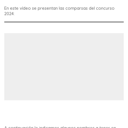
En este vídeo se presentan las comparsas del concurso
2024:
A continuación le indicamos algunos nombres a tener en