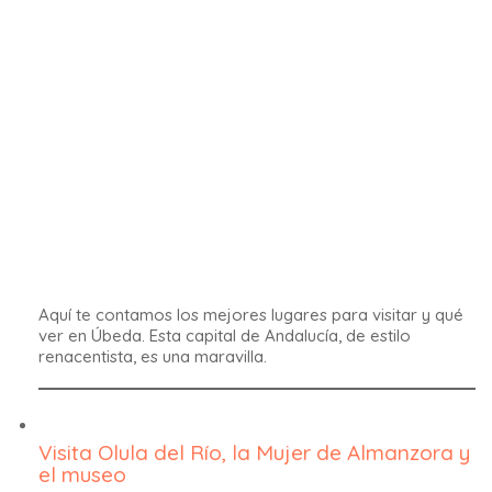
de los pueblos blancos más bonitos de España, en la
provincia de Córdoba.
5.511
Facebook
WhatsApp
Pinterest
Compartir:
Correo Electrónico
Categorias
Actividades
(11)
Artes
(6)
Ferias
(15)
Historia
(29)