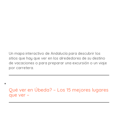
Aquí te contamos los mejores lugares para visitar y qué
ver en Úbeda. Esta capital de Andalucía, de estilo
renacentista, es una maravilla.
Visita Olula del Río, la Mujer de Almanzora y
el museo
Ver Olula del Río y sus 3 maravillas: una extraordinaria
escultura de mármol, un sorprendente museo y un
increíble centro de fotografía.
Zuheros Fiesta del Queso
Descubre la estupenda Fiesta del Queso en Zuheros, uno